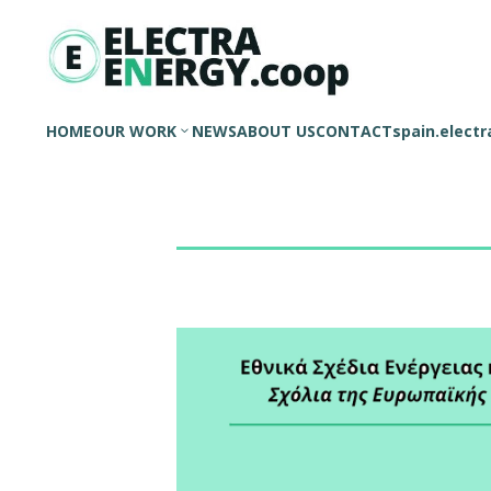
HOME
OUR WORK
NEWS
ABOUT US
CONTACT
spain.elect