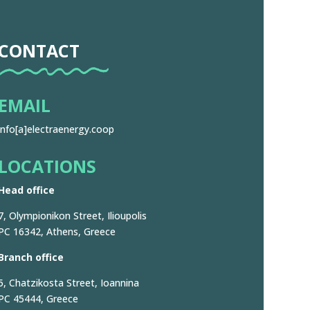
CONTACT
EMAIL
info[a]electraenergy.coop
LOCATIONS
Head office
7, Olympionikon Street, Ilioupolis
PC 16342, Athens, Greece
Branch office
5, Chatzikosta Street, Ioannina
PC 45444, Greece