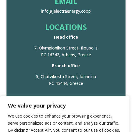
EMAIL
info[a]electraenergy.coop
LOCATIONS
Head office
7, Olympionikon Street, Ilioupolis
PC 16342, Athens, Greece
Branch office
5, Chatzikosta Street, Ioannina
PC 45444, Greece
We value your privacy
© 2024. All Rights Reserved. |
Privacy Policy/Πολιτική
We use cookies to enhance your browsing experience,
Απορρήτου
serve personalized ads or content, and analyze our traffic.
GEMI Registration number: 166251161000
By clicking "Accept All", you consent to our use of cookies.