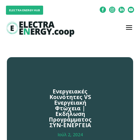




ELECTRA ENERGY HUB
a
Ενεργειακές
Κοινότητες VS
Ενεργειακή
Φτώχεια |
Εκδήλωση
Προγράμματος
ΣΥΝ-ΕΝΕΡΓΕΙΑ
Ιούλ 2, 2024