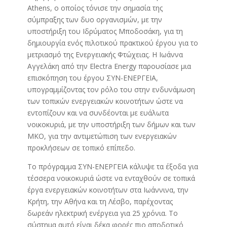
Athens, ο οποίος τόνισε την σημασία της
σύμπραξης των δυο οργανισμών, με την
υποστήριξη του Ιδρύματος Μποδοσάκη, για τη
δημιουργία ενός πιλοτικού πρακτικού έργου για το
μετριασμό της Ενεργειακής Φτώχειας. Η Ιωάννα
Αγγελάκη από την Electra Energy παρουσίασε μια
επισκόπηση του έργου ΣΥΝ-ΕΝΕΡΓΕΙΑ,
υπογραμμίζοντας τον ρόλο του στην ενδυνάμωση
των τοπικών ενεργειακών κοινοτήτων ώστε να
εντοπίζουν και να συνδέονται με ευάλωτα
νοικοκυριά, με την υποστήριξη των δήμων και των
ΜΚΟ, για την αντιμετώπιση των ενεργειακών
προκλήσεων σε τοπικό επίπεδο.
Το πρόγραμμα ΣΥΝ-ΕΝΕΡΓΕΙΑ κάλυψε τα έξοδα για
τέσσερα νοικοκυριά ώστε να ενταχθούν σε τοπικά
έργα ενεργειακών κοινοτήτων στα Ιωάννινα, την
Κρήτη, την Αθήνα και τη Λέσβο, παρέχοντας
δωρεάν ηλεκτρική ενέργεια για 25 χρόνια. Το
σύστημα αυτό είναι δέκα φορές πιο αποδοτικό