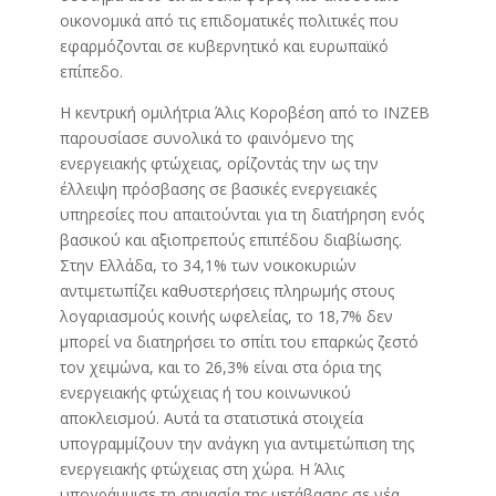
οικονομικά από τις επιδοματικές πολιτικές που
εφαρμόζονται σε κυβερνητικό και ευρωπαϊκό
επίπεδο.
Η κεντρική ομιλήτρια Άλις Κοροβέση από το INZEB
παρουσίασε συνολικά το φαινόμενο της
ενεργειακής φτώχειας, ορίζοντάς την ως την
έλλειψη πρόσβασης σε βασικές ενεργειακές
υπηρεσίες που απαιτούνται για τη διατήρηση ενός
βασικού και αξιοπρεπούς επιπέδου διαβίωσης.
Στην Ελλάδα, το 34,1% των νοικοκυριών
αντιμετωπίζει καθυστερήσεις πληρωμής στους
λογαριασμούς κοινής ωφελείας, το 18,7% δεν
μπορεί να διατηρήσει το σπίτι του επαρκώς ζεστό
τον χειμώνα, και το 26,3% είναι στα όρια της
ενεργειακής φτώχειας ή του κοινωνικού
αποκλεισμού. Αυτά τα στατιστικά στοιχεία
υπογραμμίζουν την ανάγκη για αντιμετώπιση της
ενεργειακής φτώχειας στη χώρα. Η Άλις
υπογράμμισε τη σημασία της μετάβασης σε νέα