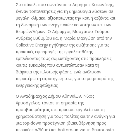
Στο πάνελ, που συντόνισε ο Δημήτρης Κοκκινάκης,
έγιναν τοποθετήσεις για τη δημιουργία λύσεων σε
μεγάλη κλίμακα, αξιοποιώντας την κοινή ατζέντα και
τη δυναμική των ενεργειακών κοινοτήτων και των
θεσμών/Δήμων. Ο Δήμαρχος Μοσχάτου-Ταύρου
Ανδρέας Ευθυμίου και η Μαρία Μαργώση από την
Collective Energy ηγήθηκαν της συζήτησης για τις
πρακτικές εφαρμογές της εργαλειοθήκης,
εμπλέκοντας τους συμμετέχοντες στις προκλήσεις
και τις ευκαιρίες που αντιμετώπισαν κατά τη
διάρκεια της πιλοτικής φάσης, ενώ ανέλυσαν
περαιτέρω τη στρατηγική τους για το μετριασμό της
ενεργειακής φτώχειας.
Ο Αντιδήμαρχος Δήμου Αθηναίων, Νίκος
Χρυσόγελος, τόνισε τη σημασία της
προσβασιμότητας στα πράσινα εργαλεία και τη
χρηματοδότηση για τους πολίτες και την ανάγκη για
μια top-down προσέγγιση (διακυβέρνηση προς
περιφέρεια/δήμο) και bottom-up για τη δημιουργία