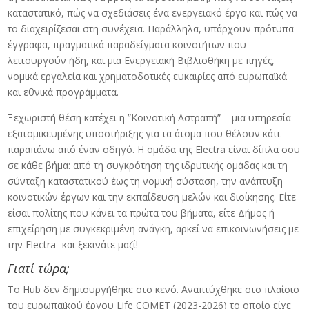
καταστατικό, πώς να σχεδιάσεις ένα ενεργειακό έργο και πώς να
το διαχειρίζεσαι στη συνέχεια. Παράλληλα, υπάρχουν πρότυπα
έγγραφα, πραγματικά παραδείγματα κοινοτήτων που
λειτουργούν ήδη, και μια Ενεργειακή Βιβλιοθήκη με πηγές,
νομικά εργαλεία και χρηματοδοτικές ευκαιρίες από ευρωπαϊκά
και εθνικά προγράμματα.
Ξεχωριστή θέση κατέχει η ”Κοινοτική Αστραπή” – μια υπηρεσία
εξατομικευμένης υποστήριξης για τα άτομα που θέλουν κάτι
παραπάνω από έναν οδηγό. Η ομάδα της Electra είναι δίπλα σου
σε κάθε βήμα: από τη συγκρότηση της ιδρυτικής ομάδας και τη
σύνταξη καταστατικού έως τη νομική σύσταση, την ανάπτυξη
κοινοτικών έργων και την εκπαίδευση μελών και διοίκησης. Είτε
είσαι πολίτης που κάνει τα πρώτα του βήματα, είτε Δήμος ή
επιχείρηση με συγκεκριμένη ανάγκη, αρκεί να επικοινωνήσεις με
την Electra- και ξεκινάτε μαζί!
Γιατί τώρα;
Το Hub δεν δημιουργήθηκε στο κενό. Αναπτύχθηκε στο πλαίσιο
του ευρωπαϊκού έργου Life COMET (2023-2026) το οποίο είχε