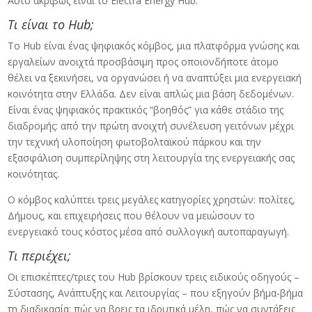
Αυτό ακριβώς είναι το Electra Energy Hub.
Τι είναι το Hub;
Το Hub είναι ένας ψηφιακός κόμβος, μια πλατφόρμα γνώσης και
εργαλείων ανοιχτά προσβάσιμη προς οποιονδήποτε άτομο
θέλει να ξεκινήσει, να οργανώσει ή να αναπτύξει μια ενεργειακή
κοινότητα στην Ελλάδα. Δεν είναι απλώς μια βάση δεδομένων.
Είναι ένας ψηφιακός πρακτικός “βοηθός” για κάθε στάδιο της
διαδρομής: από την πρώτη ανοιχτή συνέλευση γειτόνων μέχρι
την τεχνική υλοποίηση φωτοβολταϊκού πάρκου και την
εξασφάλιση συμπερίληψης στη λειτουργία της ενεργειακής σας
κοινότητας.
Ο κόμβος καλύπτει τρεις μεγάλες κατηγορίες χρηστών: πολίτες,
Δήμους, και επιχειρήσεις που θέλουν να μειώσουν το
ενεργειακό τους κόστος μέσα από συλλογική αυτοπαραγωγή.
Τι περιέχει;
Οι επισκέπτες/τριες του Hub βρίσκουν τρεις ειδικούς οδηγούς –
Σύστασης, Ανάπτυξης και Λειτουργίας – που εξηγούν βήμα-βήμα
τη διαδικασία: πώς να βρεις τα ιδρυτικά μέλη, πώς να συντάξεις