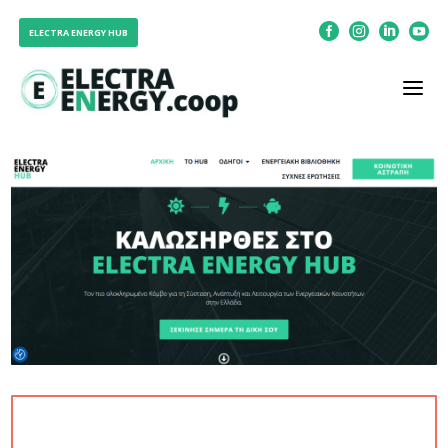




ELECTRA ENERGY HUB
a