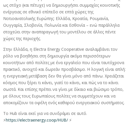
ως στόχο (και πέτυχε) να δημιουργήσει συμμαχίες κοινοτικής
ενέργειας σε εθνικό επίπεδο σε επτά χώρες της
Νοτιοανατολικής Ευρώπης: Ελλάδα, Κροατία, Ρουμανία,
Ουγγαρία, Σλοβενία, Πολωνία και Εσθονία – ενώ παράλληλα
στοχεύει στην αναπαραγωγή του μοντέλου σε άλλες πέντε
χώρες της περιοχής.
Στην Ελλάδα, η Electra Energy Cooperative αναλαμβάνει τον
ρόλο να βοηθήσει στη δημιουργία ακόμα περισσότερων
κοινοτήτων από πολίτες με ένα εργαλείο που είναι ταυτόχρονα
πρακτικό, ανοιχτό και δωρεάν προσβάσιμο. Η λογική είναι απλή:
η ενεργειακή μετάβαση δεν θα γίνει μόνο από πάνω. Χρειάζεται
κόσμος που ξέρει τι κάνει, γιατί το κάνει, και πώς να το κάνει
σωστά. Και επίσης πρέπει να γίνει με δίκαιο και βιώσιμο τρόπο,
με όλους τους Ευρωπαίους πολίτες να συμμετέχουν και να
αποκομίζουν τα οφέλη ενός καθαρού ενεργειακού συστήματος.
Το Hub είναι εκεί για να συνδράμει σε αυτό.
⚡
https://electraenergy.coop/HUB/
⚡