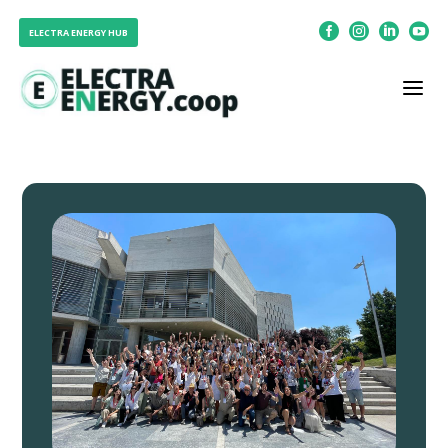




ELECTRA ENERGY HUB
a