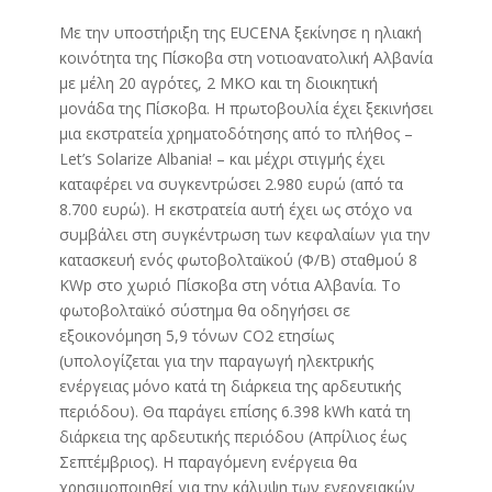
Με την υποστήριξη της EUCENA ξεκίνησε η ηλιακή
κοινότητα της Πίσκοβα στη νοτιοανατολική Αλβανία
με μέλη 20 αγρότες, 2 ΜΚΟ και τη διοικητική
μονάδα της Πίσκοβα. Η πρωτοβουλία έχει ξεκινήσει
μια εκστρατεία χρηματοδότησης από το πλήθος –
Let’s Solarize Albania! – και μέχρι στιγμής έχει
καταφέρει να συγκεντρώσει 2.980 ευρώ (από τα
8.700 ευρώ). Η εκστρατεία αυτή έχει ως στόχο να
συμβάλει στη συγκέντρωση των κεφαλαίων για την
κατασκευή ενός φωτοβολταϊκού (Φ/Β) σταθμού 8
KWp στο χωριό Πίσκοβα στη νότια Αλβανία. Το
φωτοβολταϊκό σύστημα θα οδηγήσει σε
εξοικονόμηση 5,9 τόνων CO2 ετησίως
(υπολογίζεται για την παραγωγή ηλεκτρικής
ενέργειας μόνο κατά τη διάρκεια της αρδευτικής
περιόδου). Θα παράγει επίσης 6.398 kWh κατά τη
διάρκεια της αρδευτικής περιόδου (Απρίλιος έως
Σεπτέμβριος). Η παραγόμενη ενέργεια θα
χρησιμοποιηθεί για την κάλυψη των ενεργειακών