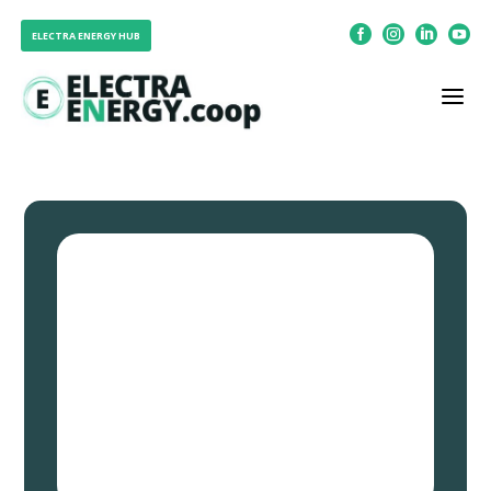




ELECTRA ENERGY HUB
a