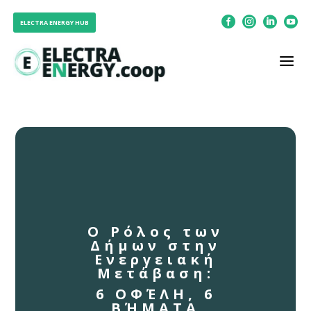




ELECTRA ENERGY HUB
a
Ο Ρόλος των
Δήμων στην
Ενεργειακή
Μετάβαση:
6 ΟΦΈΛΗ, 6
ΒΉΜΑΤΑ