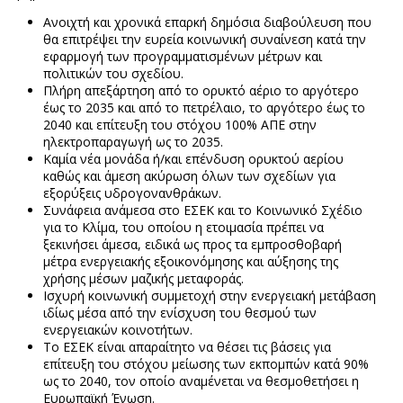
Ανοιχτή και χρονικά επαρκή δημόσια διαβούλευση που
θα επιτρέψει την ευρεία κοινωνική συναίνεση κατά την
εφαρμογή των προγραμματισμένων μέτρων και
πολιτικών του σχεδίου.
Πλήρη απεξάρτηση από το ορυκτό αέριο το αργότερο
έως το 2035 και από το πετρέλαιο, το αργότερο έως το
2040 και επίτευξη του στόχου 100% ΑΠΕ στην
ηλεκτροπαραγωγή ως το 2035.
Καμία νέα μονάδα ή/και επένδυση ορυκτού αερίου
καθώς και άμεση ακύρωση όλων των σχεδίων για
εξορύξεις υδρογονανθράκων.
Συνάφεια ανάμεσα στο ΕΣΕΚ και το Κοινωνικό Σχέδιο
για το Κλίμα, του οποίου η ετοιμασία πρέπει να
ξεκινήσει άμεσα, ειδικά ως προς τα εμπροσθοβαρή
μέτρα ενεργειακής εξοικονόμησης και αύξησης της
χρήσης μέσων μαζικής μεταφοράς.
Ισχυρή κοινωνική συμμετοχή στην ενεργειακή μετάβαση
ιδίως μέσα από την ενίσχυση του θεσμού των
ενεργειακών κοινοτήτων.
Το ΕΣΕΚ είναι απαραίτητο να θέσει τις βάσεις για
επίτευξη του στόχου μείωσης των εκπομπών κατά 90%
ως το 2040, τον οποίο αναμένεται να θεσμοθετήσει η
Ευρωπαϊκή Ένωση.