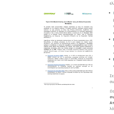
ελ
Σε
συ
Ως
σ
Α
λό