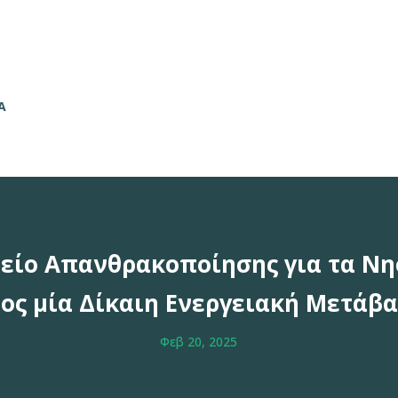
Α
είο Απανθρακοποίησης για τα Νη
ος μία Δίκαιη Ενεργειακή Μετάβ
Φεβ 20, 2025