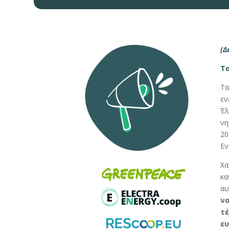
(Δ
Τα
Τα
εν
Έλ
νη
20
Εν
Χα
κα
αυ
ν
τέ
ευ