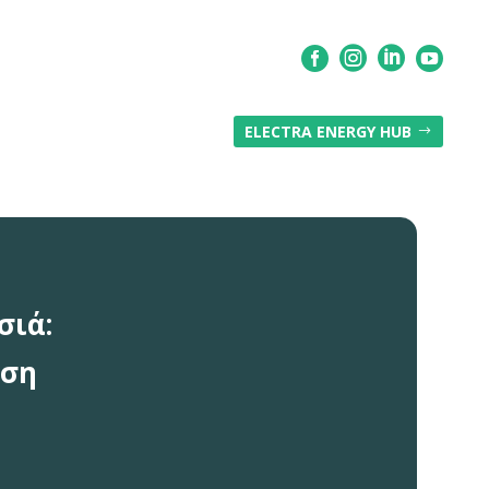




ELECTRA ENERGY HUB
$
σιά:
αση