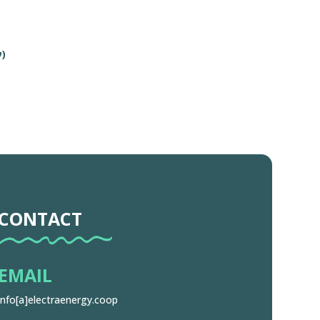
)
CONTACT
EMAIL
info[a]electraenergy.coop