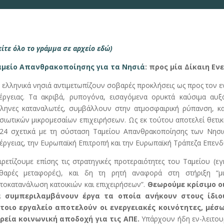
είτε όλο το γράμμα σε αρχείο εδώ)
μείο Απανθρακοποίησης για τα Νησιά
: προς μία Δίκαιη Ε
 ελληνικά νησιά αντιμετωπίζουν σοβαρές προκλήσεις ως προς τον ε
έργειας. Τα ακριβά, ρυπογόνα, εισαγόμενα ορυκτά καύσιμα αυξ
ληνες καταναλωτές, συμβάλλουν στην ατμοσφαιρική ρύπανση, κα
σιωτικών μικρομεσαίων επιχειρήσεων. Ως εκ τούτου αποτελεί θετι
24 σχετικά με τη σύσταση Ταμείου Απανθρακοποίησης των Νησι
έργειας, την Ευρωπαϊκή Επιτροπή και την Ευρωπαϊκή Τράπεζα Επεν
ιρετίζουμε επίσης τις στρατηγικές προτεραιότητες του Ταμείου (ε
θαρές μεταφορές), και δη τη ρητή αναφορά στη στήριξη “
τοκατανάλωση κατοικιών και επιχειρήσεων”.
Θεωρούμε κρίσιμο ο
α συμπεριλαμβάνουν έργα τα οποία ανήκουν στους ίδιο
τοιο εργαλείο αποτελούν οι ενεργειακές κοινότητες, μέσ
ρεία κοινωνική αποδοχή για τις ΑΠΕ.
Υπάρχουν ήδη εν-λειτου