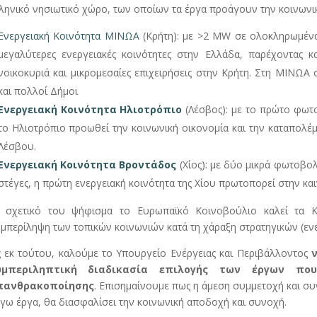
ληνικό νησιωτικό χώρο, των οποίων τα έργα προάγουν την κοινωνικ
Ενεργειακή Κοινότητα ΜΙΝΩΑ
(Κρήτη): με >2 MW σε ολοκληρωμένα
μεγαλύτερες ενεργειακές κοινότητες στην Ελλάδα, παρέχοντας 
νοικοκυριά και μικρομεσαίες επιχειρήσεις στην Κρήτη. Στη ΜΙΝΩΑ 
και πολλοί Δήμοι
Ενεργειακή Κοινότητα Ηλιοτρόπιο
(Λέσβος): με το πρώτο φωτ
το Ηλιοτρόπιο προωθεί την κοινωνική οικονομία και την καταπολέμ
Λέσβου.
Ενεργειακή Κοινότητα Βροντάδος
(Χίος): με δύο μικρά φωτοβολ
στέγες, η πρώτη ενεργειακή κοινότητα της Χίου πρωτοπορεί στην κ
 σχετικό του ψήφισμα το Ευρωπαϊκό Κοινοβούλιο καλεί τα 
μπερίληψη των τοπικών κοινωνιών κατά τη χάραξη στρατηγικών (ενε
 εκ τούτου, καλούμε το Υπουργείο Ενέργειας και Περιβάλλοντος
υμπεριληπτική διαδικασία επιλογής των έργων πο
πανθρακοποίησης
. Επισημαίνουμε πως η άμεση συμμετοχή και σ
γω έργα, θα διασφαλίσει την κοινωνική αποδοχή και συνοχή.