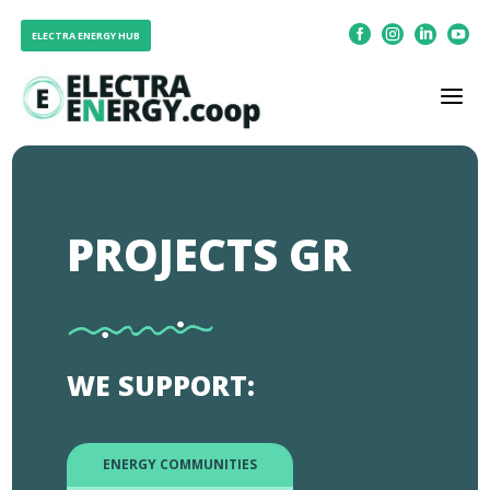




ELECTRA ENERGY HUB
a
PROJECTS GR
WE SUPPORT:
ENERGY COMMUNITIES