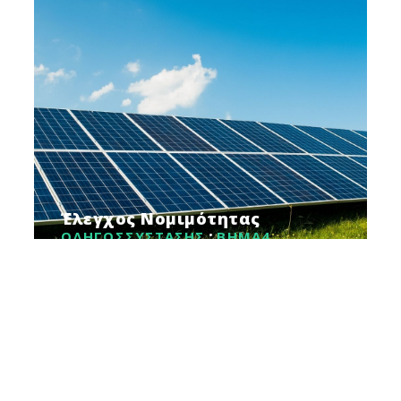
Έλεγχος Νομιμότητας
ΟΔΗΓΟΣ
ΣΥΣΤΑΣΗΣ
ΒΗΜΑ
4