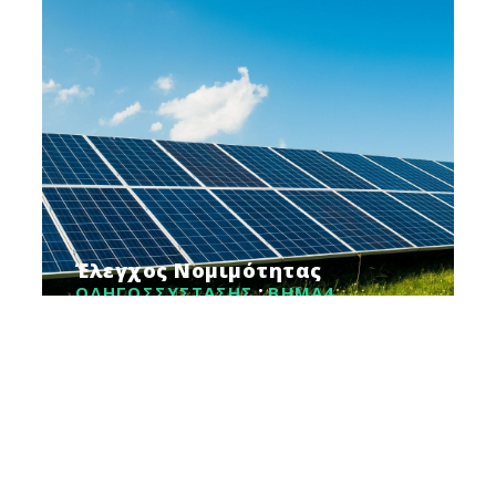
Έλεγχος Νομιμότητας
ΟΔΗΓΟΣ
ΣΥΣΤΑΣΗΣ
ΒΗΜΑ
4